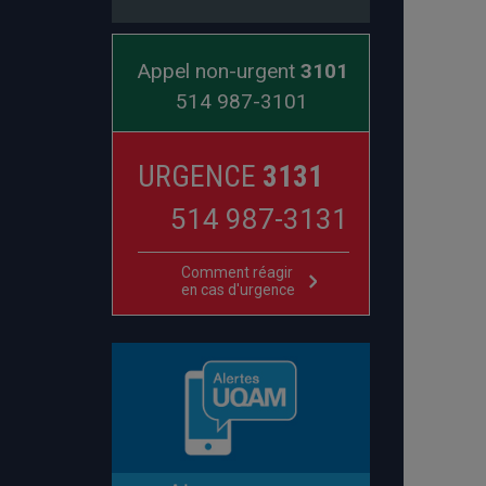
Appel non-urgent
3101
514 987-3101
URGENCE
3131
514 987-3131
Comment réagir
en cas d'urgence