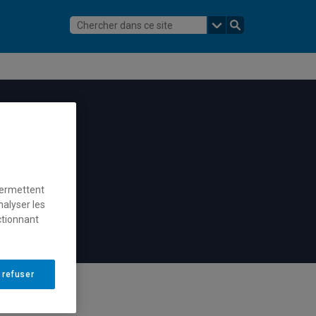
permettent
nalyser les
ctionnant
 refuser