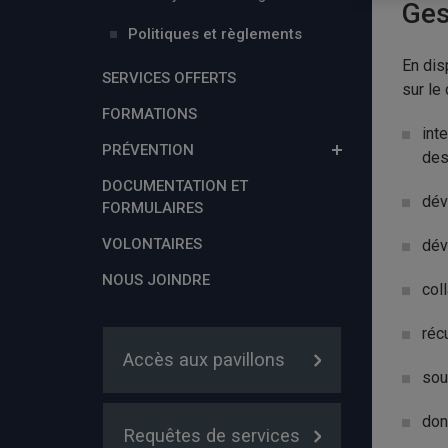
Ges
Politiques et règlements
En dis
SERVICES OFFERTS
sur le
FORMATIONS
int
PRÉVENTION
des
DOCUMENTATION ET
dév
FORMULAIRES
VOLONTAIRES
dév
NOUS JOINDRE
col
réc
Accès aux pavillons
sou
don
Requêtes de services