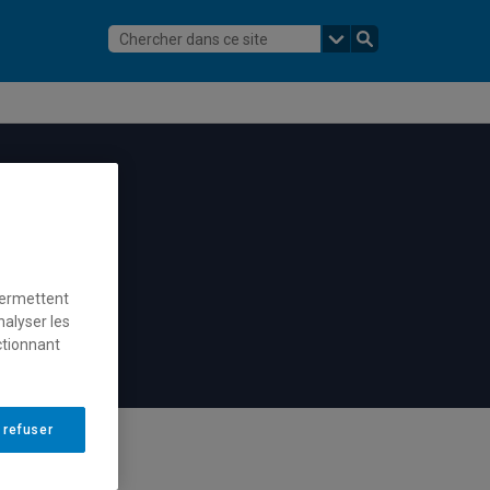
permettent
nalyser les
ctionnant
 refuser