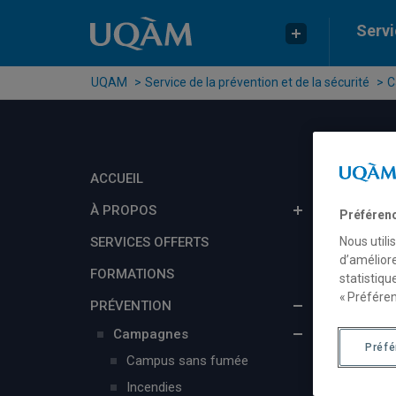
Passer au contenu
Accéder au menu principal
Accéder à la recherche
Servi
UQAM
Service de la prévention et de la sécurité
C
ACCUEIL
À PROPOS
Préféren
SERVICES OFFERTS
Nous utili
d’améliore
FORMATIONS
statistiqu
« Préféren
PRÉVENTION
Campagnes
Préf
Campus sans fumée
Incendies