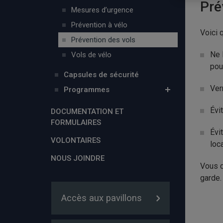
Pré
Mesures d’urgence
Prévention à vélo
Voici 
Prévention des vols
Ne 
Vols de vélo
pou
Capsules de sécurité
Ver
Programmes
Évi
DOCUMENTATION ET
FORMULAIRES
Évi
VOLONTAIRES
loca
NOUS JOINDRE
Vous d
garde. 
Accès aux pavillons