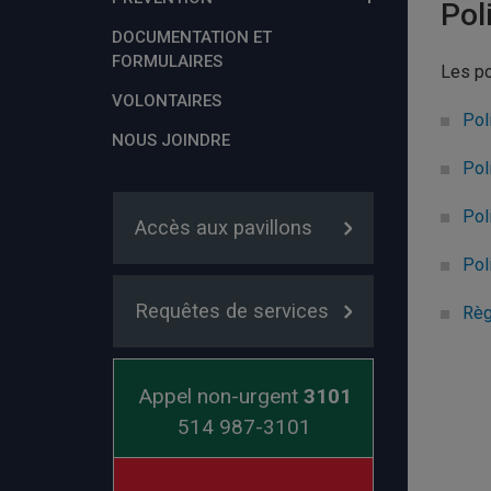
Pol
DOCUMENTATION ET
FORMULAIRES
Les po
VOLONTAIRES
Pol
NOUS JOINDRE
Pol
Pol
Accès aux pavillons
Pol
Requêtes de services
Règ
Appel non-urgent
3101
514 987-3101