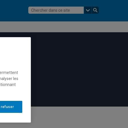
permettent
nalyser les
ctionnant
 refuser