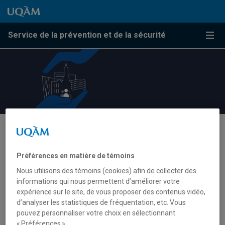
Passer au contenu
Accéder au menu principal
Accéder à la recherche
Passer au contenu
Accéder au menu principal
Service de la prévention et de la sécurité
Menu
Manipulation d’acide
fluorhydrique
Préférences en matière de témoins
Nous utilisons des témoins (cookies) afin de collecter des
informations qui nous permettent d’améliorer votre
La manipulation d’acide fluorhydrique (HF) comporte
expérience sur le site, de vous proposer des contenus vidéo,
certains risques spécifiques et demande des précautions
d’analyser les statistiques de fréquentation, etc. Vous
particulières.
pouvez personnaliser votre choix en sélectionnant
« Préférences ».