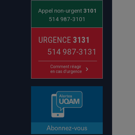
Appel non-urgent
3101
514 987-3101
URGENCE
3131
514 987-3131
Comment réagir
en cas d'urgence