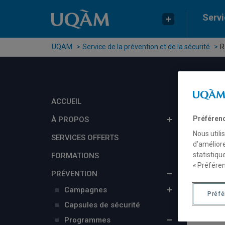
Passer au contenu
Accéder au menu principal
Accéder à la recherche
Servi
UQAM
Service de la prévention et de la sécurité
R
ACCUEIL
Préféren
À PROPOS
Nous utili
SERVICES OFFERTS
d’améliore
statistiqu
FORMATIONS
« Préféren
PRÉVENTION
Campagnes
Préf
Capsules de sécurité
Programmes