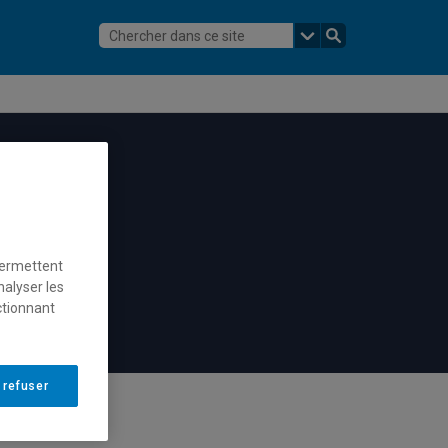
permettent
nalyser les
ctionnant
 refuser